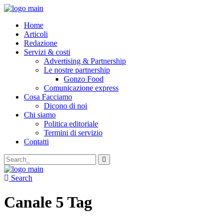
Home
Articoli
Redazione
Servizi & costi
Advertising & Partnership
Le nostre partnership
Gonzo Food
Comunicazione express
Cosa Facciamo
Dicono di noi
Chi siamo
Politica editoriale
Termini di servizio
Contatti
Search
for:
Search
Canale 5 Tag