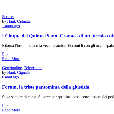
Serie tv
by
Hank Cignatta
1 anno ago
I Cinque del Quinto Piano, Cronaca di un piccolo cul
Ritorna l'insonnia, la mia vecchia amica. Eccomi lì con gli occhi spala
0
Read More
Gonzitudine
,
Televisione
by
Hank Cignatta
6 anni ago
Forum, la triste pantomima della giustizia
Si va sempre di corsa. Si corre per qualsiasi cosa, senza essere dei po
0
Read More