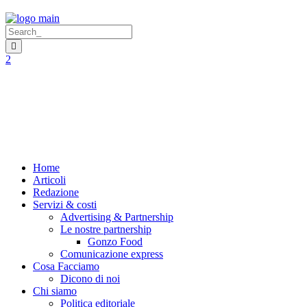
Home
Articoli
Redazione
Servizi & costi
Advertising & Partnership
Le nostre partnership
Gonzo Food
Comunicazione express
Cosa Facciamo
Dicono di noi
Chi siamo
Politica editoriale