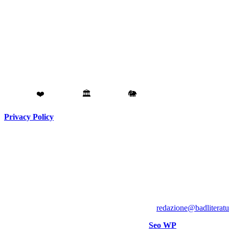
Fatto con
❤️
da
Torino
🏛️
a
Catania
🐘
Privacy Policy
Testata giornalistica registrata presso il Tribunale di Torino RG
Direttore responsabile:
Hank Cignatta
Direttore editoriale:
Alan Comoretto
Bad Literature Inc ® 2018- 2026 Tutti i diritti riservati.
Per rettifiche, crediti foto o video scrivere a
:
redazione@badliterat
Sito curato con competenza e passione da
Seo WP