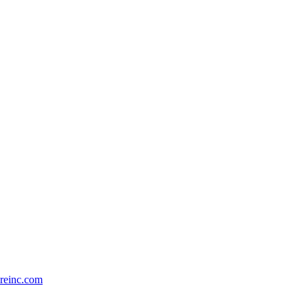
 N. 3913/2018
ureinc.com