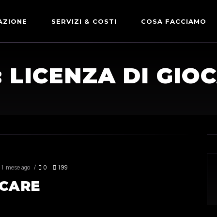
AZIONE
SERVIZI & COSTI
COSA FACCIAMO
ADVERTISING & PARTNERSHIP
DICONO DI NOI
: LICENZA DI GIO
LE NOSTRE PARTNERSHIP
COMUNICAZIONE EXPRESS
1 mese ago
0
199
OCARE