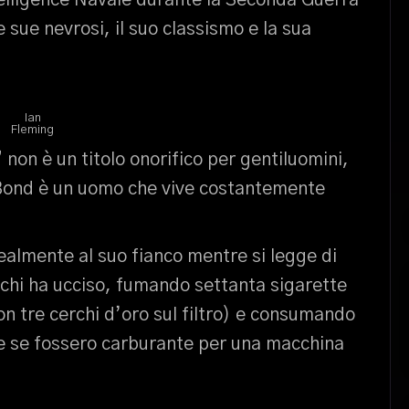
telligence Navale durante la Seconda Guerra
 sue nevrosi, il suo classismo e la sua
Ian
Fleming
” non è un titolo onorifico per gentiluomini,
i, Bond è un uomo che vive costantemente
 idealmente al suo fianco mentre si legge di
i chi ha ucciso, fumando settanta sigarette
on tre cerchi d’oro sul filtro) e consumando
e se fossero carburante per una macchina