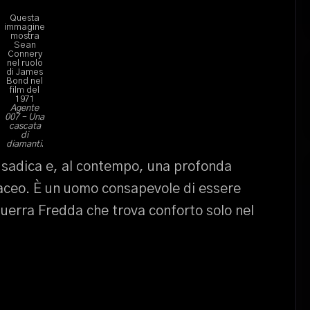
Questa
immagine
mostra
Sean
Connery
nel ruolo
di James
Bond nel
film del
1971
Agente
007 – Una
cascata
di
diamanti
.
 sadica e, al contempo, una profonda
taceo. È un uomo consapevole di essere
Guerra Fredda che trova conforto solo nel