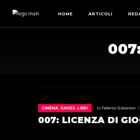
HOME
ARTICOLI
RED
007
CINEMA
GAMES
LIBRI
,
,
by
Federico Sclaverano
007: LICENZA DI GI