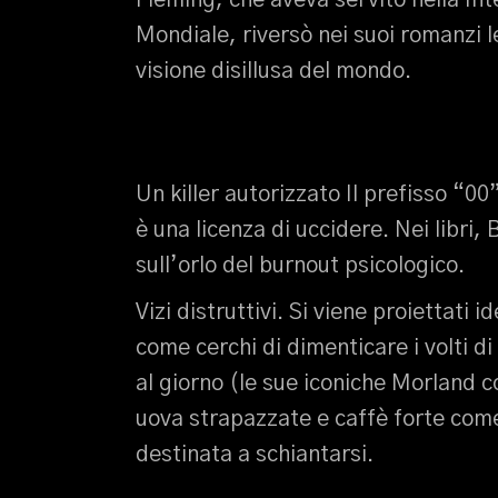
Fleming, che aveva servito nella In
Mondiale, riversò nei suoi romanzi le
visione disillusa del mondo.
Un killer autorizzato Il prefisso “00
è una licenza di uccidere. Nei libr
sull’orlo del burnout psicologico.
Vizi distruttivi. Si viene proiettati
come cerchi di dimenticare i volti d
al giorno (le sue iconiche Morland c
uova strapazzate e caffè forte com
destinata a schiantarsi.