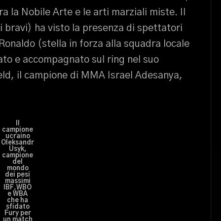
a la Nobile Arte e le arti marziali miste. Il
 bravi) ha visto la presenza di spettatori
Ronaldo (stella in forza alla squadra locale
ato e accompagnato sul ring nel suo
ld, il campione di MMA Israel Adesanya,
Il
campione
ucraino
Oleksandr
Usyk,
campione
del
mondo
dei pesi
massimi
IBF,WBO
e WBA
che ha
sfidato
Fury per
un match