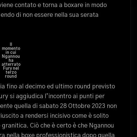
 viene contato e torna a boxare in modo
ndo di non essere nella sua serata
Il
momento
in cui
Ngannou
ha
atterrato
Fury nel
terzo
round
ia fino al decimo ed ultimo round previsto
ury si aggiudica l’incontro ai punti per
ente quella di sabato 28 Ottobre 2023 non
riuscito a rendersi incisivo come è solito
e granitica. Ciò che è certo è che Ngannou
a nella boxe professionistica dopo quella