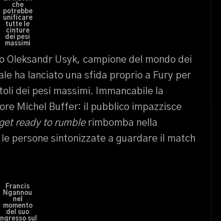
che
potrebbe
unificare
tutte le
cinture
dei pesi
massimi
aino Oleksandr Usyk, campione del mondo dei
le ha lanciato una sfida proprio a Fury per
toli dei pesi massimi. Immancabile la
re Michel Buffer: il pubblico impazzisce
 get ready to rumble
rimbomba nella
 le persone sintonizzate a guardare il match
Francis
Ngannou
nel
momento
del suo
ingresso sul