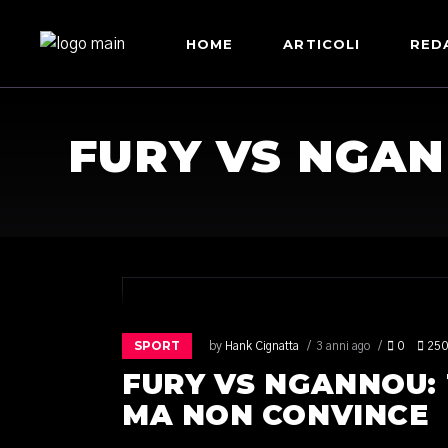
HOME
ARTICOLI
RED
FURY VS NGAN
SPORT
by
Hank Cignatta
3 anni ago
0
250
FURY VS NGANNOU: 
MA NON CONVINCE