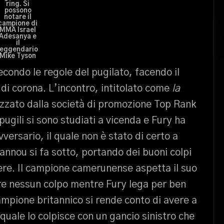
ring. Si
possono
notare il
campione di
MMA Israel
Adesanya e
il
leggendario
Mike Tyson
condo le regole del pugilato, facendo il
o di corona. L’incontro, intitolato come
la
izzato dalla società di promozione Top Rank
ugili si sono studiati a vicenda e Fury ha
versario, il quale non è stato di certo a
nnou si fa sotto, portando dei buoni colpi
ere. Il campione camerunense aspetta il suo
re nessun colpo mentre Fury lega per ben
campione britannico si rende conto di avere a
 quale lo colpisce con un gancio sinistro che