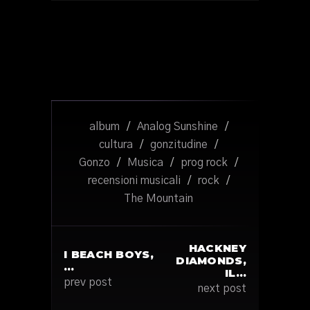
album
/
Analog Sunshine
/
cultura
/
gonzitudine
/
Gonzo
/
Musica
/
prog rock
/
recensioni musicali
/
rock
/
The Mountain
HACKNEY
I BEACH BOYS,
DIAMONDS,
…
IL…
prev post
next post