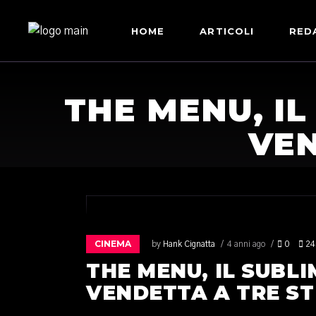
HOME
ARTICOLI
RED
THE MENU, I
VEN
CINEMA
by
Hank Cignatta
4 anni ago
0
24
THE MENU, IL SUBL
VENDETTA A TRE ST