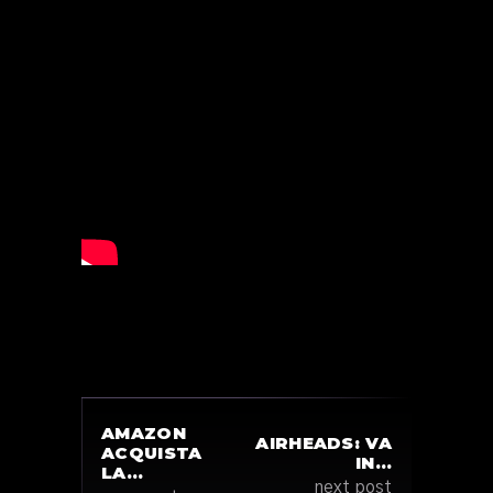
AMAZON
AIRHEADS: VA
ACQUISTA
IN…
LA…
next post