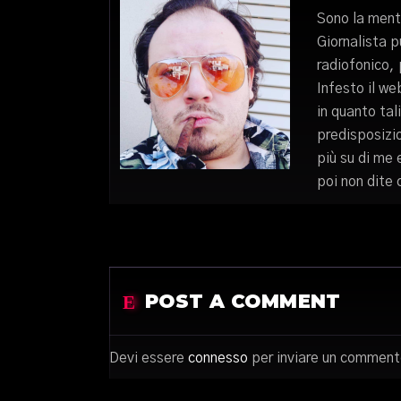
Sono la mente
Giornalista 
radiofonico,
Infesto il web
in quanto tal
predisposizio
più su di me 
poi non dite 
POST A COMMENT
Devi essere
connesso
per inviare un comment