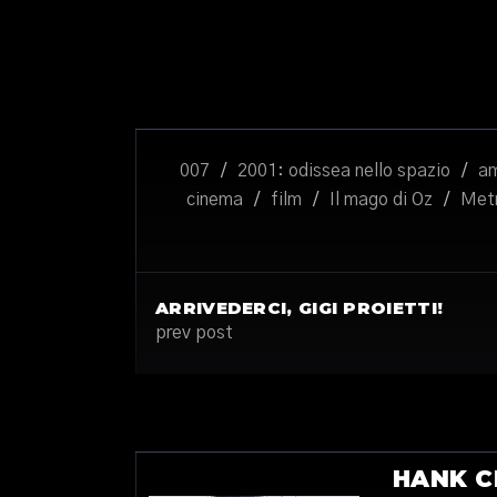
007
/
2001: odissea nello spazio
/
a
cinema
/
film
/
Il mago di Oz
/
Met
ARRIVEDERCI, GIGI PROIETTI!
prev post
HANK C