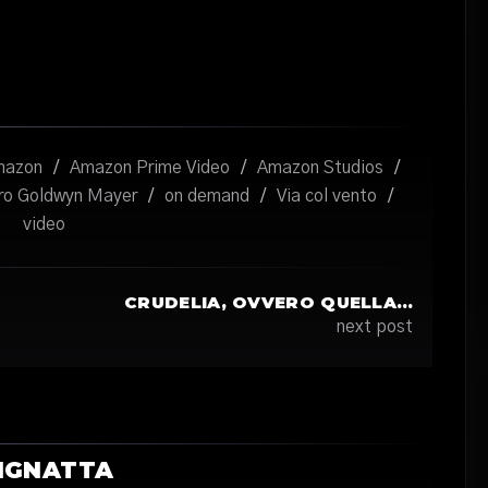
mazon
/
Amazon Prime Video
/
Amazon Studios
/
ro Goldwyn Mayer
/
on demand
/
Via col vento
/
video
CRUDELIA, OVVERO QUELLA…
next post
IGNATTA