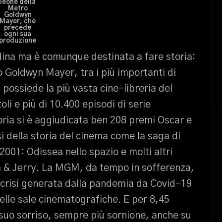
leone della
Metro
Goldwyn
Mayer, che
precede
ogni sua
produzione
ordina ma è comunque destinata a fare storia:
o Goldwyn Mayer, tra i più importanti di
 possiede la più vasta cine-libreria del
i e più di 10.400 episodi di serie
toria si è aggiudicata ben 208 premi Oscar e
i della storia del cinema come la saga di
2001: Odissea nello spazio e molti altri
 Tom & Jerry. La MGM, da tempo in sofferenza,
a crisi generata dalla pandemia da Covid-19
elle sale cinematografiche. E per 8,45
 suo sorriso, sempre più sornione, anche su