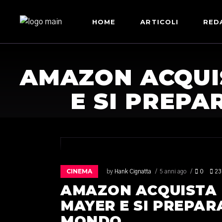
HOME
ARTICOLI
RED
AMAZON ACQUI
E SI PREPA
CINEMA
by
Hank Cignatta
5 anni ago
0
23
AMAZON ACQUISTA
MAYER E SI PREPAR
MONDO