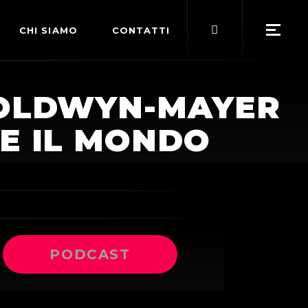
Search
CHI SIAMO
CONTATTI
for:
POLITICA EDITORIALE
GOLDWYN-MAYER
TERMINI DI SERVIZIO
RE IL MONDO
PODCAST