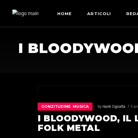
HOME
ARTICOLI
RED
I BLOODYWOOD,
GONZITUDINE
MUSICA
,
by
Hank Cignatta
5 an
I BLOODYWOOD, IL 
FOLK METAL