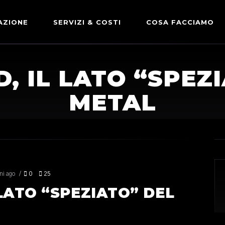
AZIONE
SERVIZI & COSTI
COSA FACCIAMO
ADVERTISING & PARTNERSHIP
DICONO DI NOI
 IL LATO “SPEZ
LE NOSTRE PARTNERSHIP
METAL
COMUNICAZIONE EXPRESS
ni ago
0
25
LATO “SPEZIATO” DEL