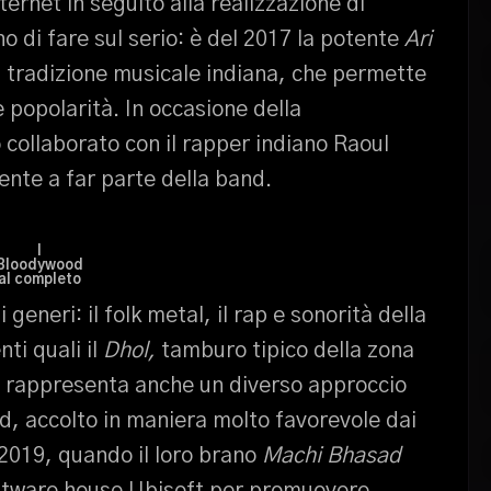
ternet in seguito alla realizzazione di
 di fare sul serio: è del 2017 la potente
Ari
a tradizione musicale indiana, che permette
e popolarità. In occasione della
 collaborato con il rapper indiano Raoul
mente a far parte della band.
I
Bloodywood
al completo
 generi: il folk metal, il rap e sonorità della
ti quali il
Dhol,
tamburo tipico della zona
no rappresenta anche un diverso approccio
d, accolto in maniera molto favorevole dai
 2019, quando il loro brano
Machi Bhasad