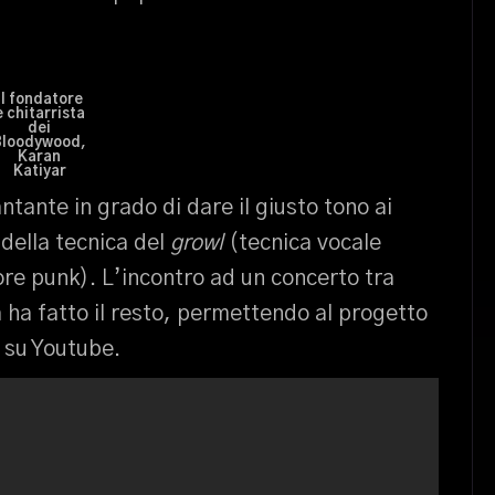
Il fondatore
e chitarrista
dei
Bloodywood,
Karan
Katiyar
antante in grado di dare il giusto tono ai
 della tecnica del
growl
(tecnica vocale
ore punk). L’incontro ad un concerto tra
 ha fatto il resto, permettendo al progetto
o su Youtube.