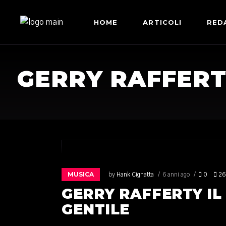
HOME
ARTICOLI
RED
GERRY RAFFERT
MUSICA
by
Hank Cignatta
6 anni ago
0
26
GERRY RAFFERTY I
GENTILE