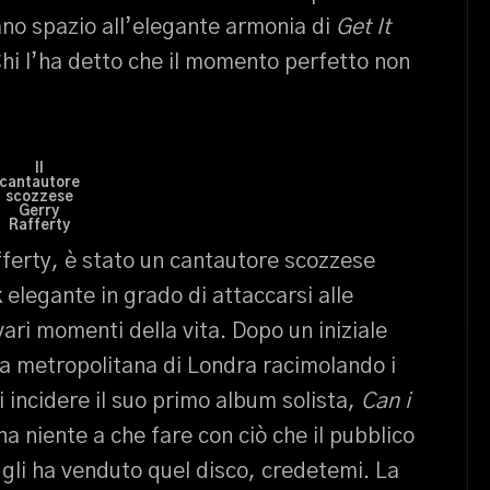
ano spazio all’elegante armonia di
Get It
Chi l’ha detto che il momento perfetto non
Il
cantautore
scozzese
Gerry
Rafferty
fferty, è stato un cantautore scozzese
 elegante in grado di attaccarsi alle
ari momenti della vita. Dopo un iniziale
la metropolitana di Londra racimolando i
 incidere il suo primo album solista,
Can i
n ha niente a che fare con ciò che il pubblico
 gli ha venduto quel disco, credetemi. La