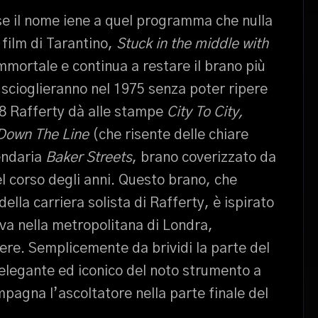
se il nome iene a quel programma che nulla
 film di Tarantino,
Stuck in the middle with
mortale e continua a restare il brano più
 scioglieranno nel 1975 senza poter ripere
78 Rafferty dà alle stampe
City To City,
 Down The Line
(che risente delle chiare
gendaria
Baker Streets
, brano coverizzato da
l corso degli anni. Questo brano, che
lla carriera solista di Rafferty, è ispirato
ava nella metropolitana di Londra,
ere. Semplicemente da brividi la parte del
 elegante ed iconico del noto strumento a
mpagna l’ascoltatore nella parte finale del