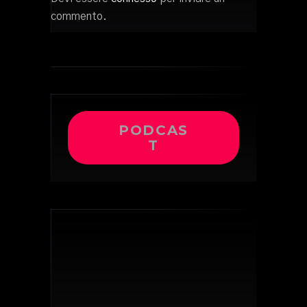
commento.
PODCAS
T