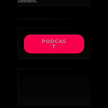
commento.
PODCAS
T