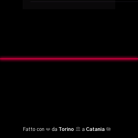
Fatto con
❤️
da
Torino
🏛️
a
Catania
🐘