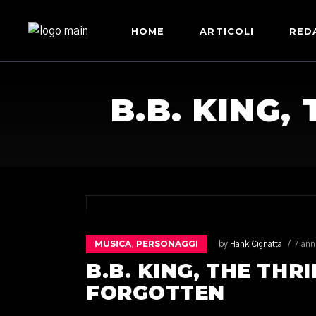
HOME
ARTICOLI
RED
B.B. KING,
MUSICA
PERSONAGGI
,
by
Hank Cignatta
7 ann
B.B. KING, THE THR
FORGOTTEN