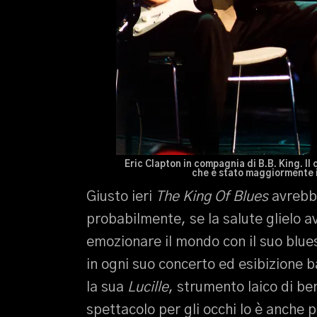
Eric Clapton in compagnia di B.B. King. Il 
che è stato maggiormente in
Giusto ieri
The King Of Blues
avrebb
probabilmente, se la salute glielo 
emozionare il mondo con il suo blues
in ogni suo concerto ed esibizione b
la sua
Lucille
, strumento laico di be
spettacolo per gli occhi lo è anche 