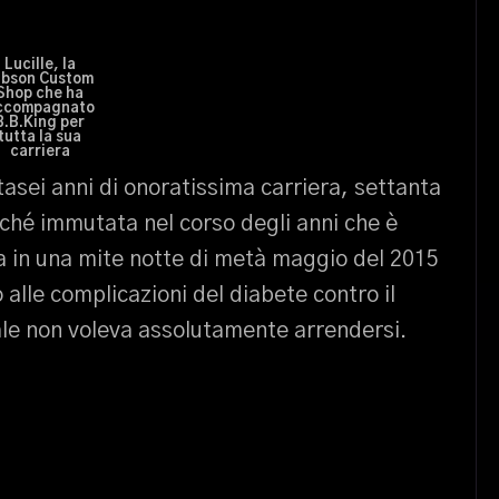
Lucille, la
ibson Custom
Shop che ha
ccompagnato
B.B.King per
tutta la sua
carriera
asei anni di onoratissima carriera, settanta
ché immutata nel corso degli anni che è
a in una mite notte di metà maggio del 2015
alle complicazioni del diabete contro il
le non voleva assolutamente arrendersi.