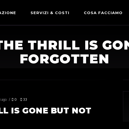
AZIONE
SERVIZI & COSTI
COSA FACCIAMO
ADVERTISING & PARTNERSHIP
DICONO DI NOI
 THE THRILL IS G
LE NOSTRE PARTNERSHIP
FORGOTTEN
COMUNICAZIONE EXPRESS
i ago
0
33
ILL IS GONE BUT NOT