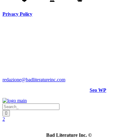
Fatto con
❤️
da
Torino
🏛️
a
Catania
🐘
Privacy Policy
Testata giornalistica registrata presso il Tribunale di Torino RG
N. 3913/2018
Direttore responsabile:
Hank Cignatta
Direttore editoriale:
Alan Comoretto
Bad Literature Inc ® 2018- 2026 Tutti i diritti riservati.
Per rettifiche, crediti foto o video scrivere a
:
redazione@badliteratureinc.com
Sito curato con competenza e passione da
Seo WP
Bad Literature Inc.
©