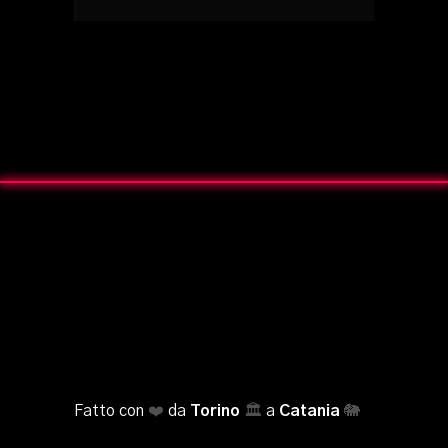
Fatto con
❤️
da
Torino
🏛️
a
Catania
🐘