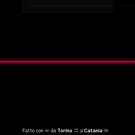
Fatto con
❤️
da
Torino
🏛️
a
Catania
🐘