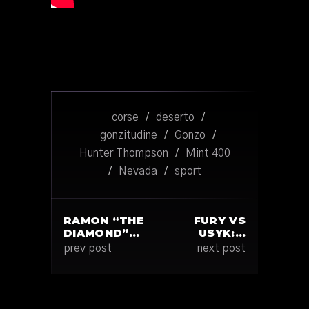
corse
/
deserto
/
gonzitudine
/
Gonzo
/
Hunter Thompson
/
Mint 400
/
Nevada
/
sport
RAMON “THE
FURY VS
DIAMOND”…
USYK:…
prev post
next post