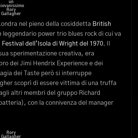
un
giovanissimo
Rory
Gallagher
 Londra nel pieno della cosiddetta
British
n leggendario power trio blues rock di cui va
l
Festival dell’Isola di Wright del 1970.
Il
a sua sperimentazione creativa, era
ibro dei Jimi Hendrix Experience e dei
agia dei Taste però si interruppe
er scoprì di essere vittima di una truffa
gli altri membri del gruppo Richard
atteria), con la connivenza del manager
Rory
Gallagher