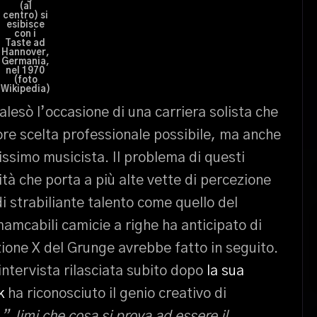
(al
centro) si
esibisce
con i
Taste ad
Hannover,
Germania,
nel 1970
(foto
Wikipedia)
alesò l’occasione di una carriera solista che
iore scelta professionale possibile, ma anche
issimo musicista. Il problema di questi
tà che porta a più alte vette di percezione
di strabiliante talento come quello del
mamcabili camicie a righe ha anticipato di
zione X del Grunge avrebbe fatto in seguito.
intervista rilasciata subito dopo
la sua
k
ha riconosciuto il genio creativo di
:
” Jimi che cosa si prova ad essere il