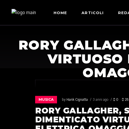
HOME
ARTICOLI
RED
RORY GALLAGH
VIRTUOSO 
OMAGG
MUSICA
by
Hank Cignatta
3 anni ago
0
28
RORY GALLAGHER, S
DIMENTICATO VIRT
ELETTRICA OMAGGIA