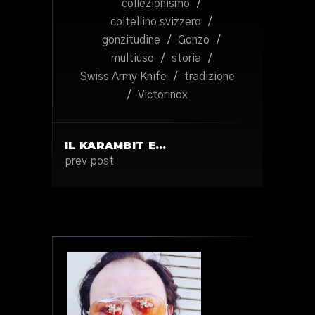
collezionismo
/
coltellino svizzero
/
gonzitudine
/
Gonzo
/
multiuso
/
storia
/
Swiss Army Knife
/
tradizione
/
Victorinox
IL KARAMBIT E…
prev post