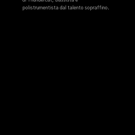
di Thundercat, bassista e
polistrumentista dal talento sopraffino.