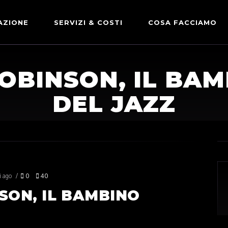
AZIONE
SERVIZI & COSTI
COSA FACCIAMO
ADVERTISING & PARTNERSHIP
DICONO DI NOI
OBINSON, IL BA
LE NOSTRE PARTNERSHIP
DEL JAZZ
COMUNICAZIONE EXPRESS
i ago
0
40
SON, IL BAMBINO