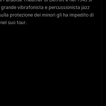
il Paradise Theather di Detroit e nel 1945 si
 grande vibrafonista e percussionista jazz
ulla protezione dei minori gli ha impedito di
nel suo tour.