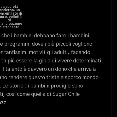
La società
moderna: un
oncentrato di
aure, velleità
di
mancipazione
e stronzate
e che i bambini debbano fare i bambini.
e programmi dove i più piccoli vogliono
 tantissimi motivi) gli adulti, facendo
a più essere la gioia di vivere determinati
ò il talento è davvero un dono che arriva a
ano rendere questo triste e sporco mondo
 Le storie di bambini prodigio sono
i, così come quella di Sugar Chile
azz.