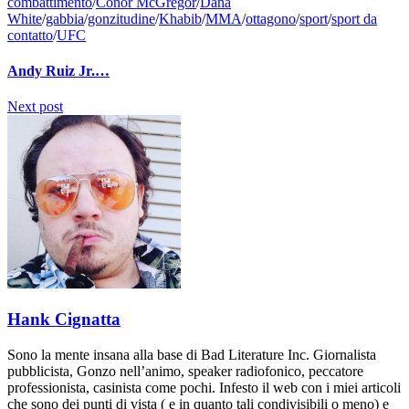
combattimento
/
Conor McGregor
/
Dana
White
/
gabbia
/
gonzitudine
/
Khabib
/
MMA
/
ottagono
/
sport
/
sport da
contatto
/
UFC
Andy Ruiz Jr.…
Next post
Hank Cignatta
Sono la mente insana alla base di Bad Literature Inc. Giornalista
pubblicista, Gonzo nell’animo, speaker radiofonico, peccatore
professionista, casinista come pochi. Infesto il web con i miei articoli
che sono dei punti di vista ( e in quanto tali condivisibili o meno) e