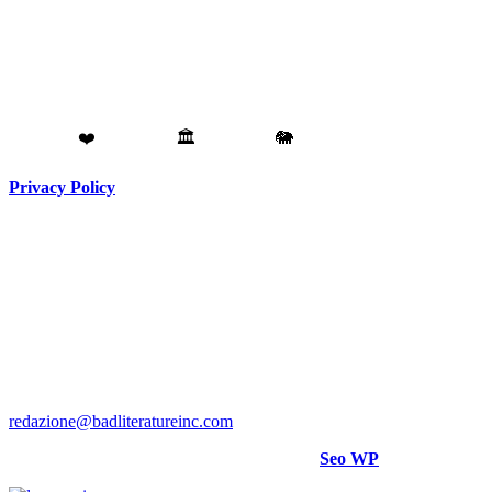
Fatto con
❤️
da
Torino
🏛️
a
Catania
🐘
Privacy Policy
Testata giornalistica registrata presso il Tribunale di Torino RG
N. 3913/2018
Direttore responsabile:
Hank Cignatta
Direttore editoriale:
Alan Comoretto
Bad Literature Inc ® 2018- 2026 Tutti i diritti riservati.
Per rettifiche, crediti foto o video scrivere a
:
redazione@badliteratureinc.com
Sito curato con competenza e passione da
Seo WP