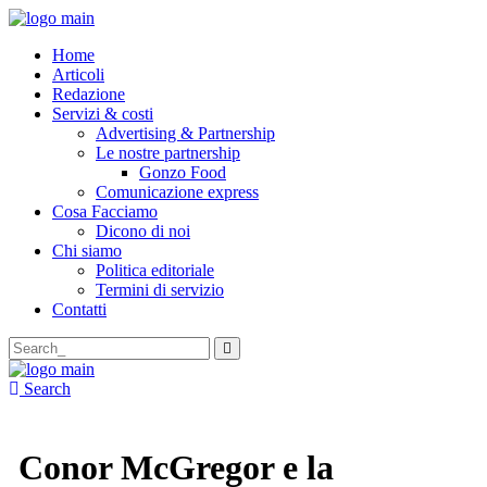
Home
Articoli
Redazione
Servizi & costi
Advertising & Partnership
Le nostre partnership
Gonzo Food
Comunicazione express
Cosa Facciamo
Dicono di noi
Chi siamo
Politica editoriale
Termini di servizio
Contatti
Search
for:
Search
Conor McGregor e la