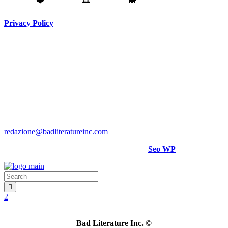
Fatto con
❤️
da
Torino
🏛️
a
Catania
🐘
Privacy Policy
Testata giornalistica registrata presso il Tribunale di Torino RG
N. 3913/2018
Direttore responsabile:
Hank Cignatta
Direttore editoriale:
Alan Comoretto
Bad Literature Inc ® 2018- 2026 Tutti i diritti riservati.
Per rettifiche, crediti foto o video scrivere a
:
redazione@badliteratureinc.com
Sito curato con competenza e passione da
Seo WP
Bad Literature Inc.
©