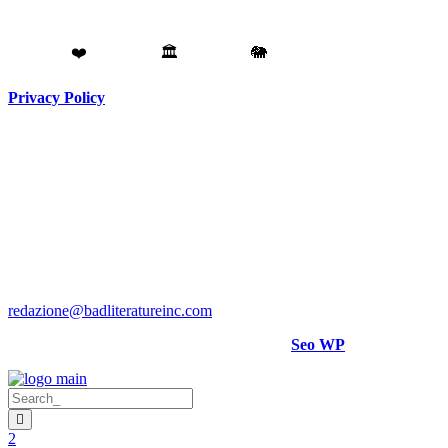
Fatto con
❤️
da
Torino
🏛️
a
Catania
🐘
Privacy Policy
Testata giornalistica registrata presso il Tribunale di Torino RG
N. 3913/2018
Direttore responsabile:
Hank Cignatta
Direttore editoriale:
Alan Comoretto
Bad Literature Inc ® 2018- 2026 Tutti i diritti riservati.
Per rettifiche, crediti foto o video scrivere a
:
redazione@badliteratureinc.com
Sito curato con competenza e passione da
Seo WP