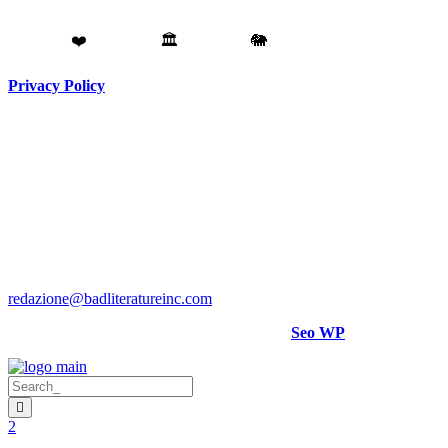
Fatto con
❤️
da
Torino
🏛️
a
Catania
🐘
Privacy Policy
Testata giornalistica registrata presso il Tribunale di Torino RG
N. 3913/2018
Direttore responsabile:
Hank Cignatta
Direttore editoriale:
Alan Comoretto
Bad Literature Inc ® 2018- 2026 Tutti i diritti riservati.
Per rettifiche, crediti foto o video scrivere a
:
redazione@badliteratureinc.com
Sito curato con competenza e passione da
Seo WP