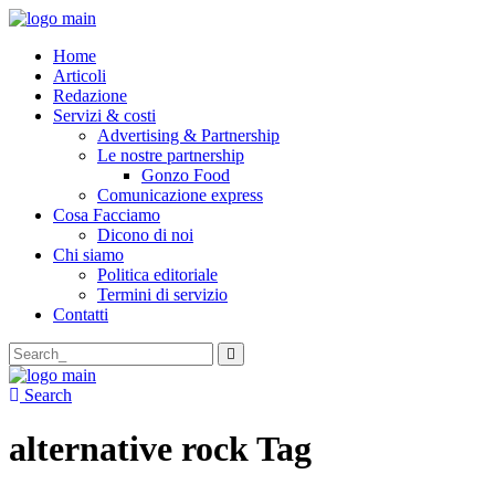
Home
Articoli
Redazione
Servizi & costi
Advertising & Partnership
Le nostre partnership
Gonzo Food
Comunicazione express
Cosa Facciamo
Dicono di noi
Chi siamo
Politica editoriale
Termini di servizio
Contatti
Search
for:
Search
alternative rock Tag