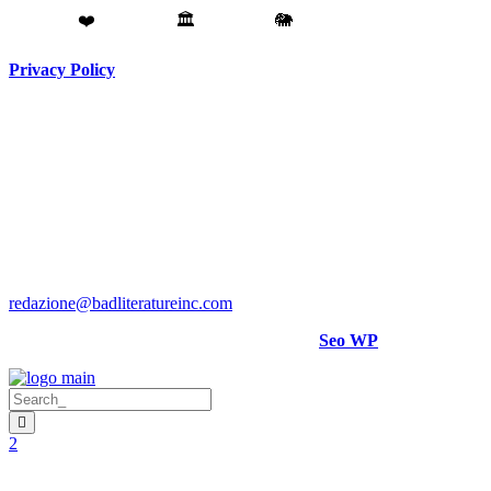
Fatto con
❤️
da
Torino
🏛️
a
Catania
🐘
Privacy Policy
Testata giornalistica registrata presso il Tribunale di Torino RG
N. 3913/2018
Direttore responsabile:
Hank Cignatta
Direttore editoriale:
Alan Comoretto
Bad Literature Inc ® 2018- 2026 Tutti i diritti riservati.
Per rettifiche, crediti foto o video scrivere a
:
redazione@badliteratureinc.com
Sito curato con competenza e passione da
Seo WP