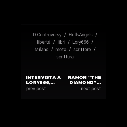
D Controversy
/
HellsAngels
/
libertà
/
libri
/
Lory666
/
Milano
/
moto
/
scrittore
/
scrittura
INTERVISTA A
RAMON “THE
LORY666,…
DIAMOND”…
prev post
next post