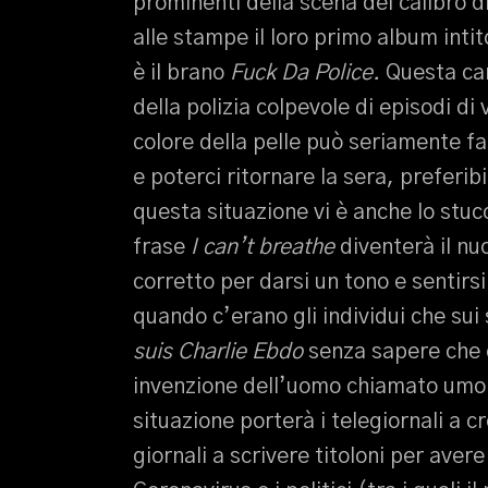
prominenti della scena del calibro 
alle stampe il loro primo album inti
è il brano
Fuck Da Police.
Questa can
della polizia colpevole di episodi di
colore della pelle può seriamente fa
e poterci ritornare la sera, preferib
questa situazione vi è anche lo stuc
frase
I can’t breathe
diventerà il nu
corretto per darsi un tono e senti
quando c’erano gli individui che sui 
suis Charlie Ebdo
senza sapere che 
invenzione dell’uomo chiamato umori
situazione porterà i telegiornali a c
giornali a scrivere titoloni per avere