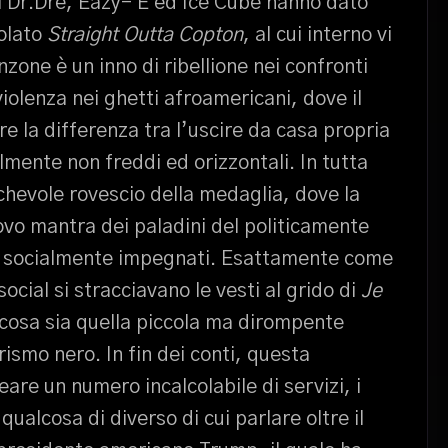
di Dr.Dre, Eazy- E ed Ice Cube hanno dato
tolato
Straight Outta Copton
, al cui interno vi
zone è un inno di ribellione nei confronti
 violenza nei ghetti afroamericani, dove il
re la differenza tra l’uscire da casa propria
ilmente non freddi ed orizzontali. In tutta
chevole rovescio della medaglia, dove la
ovo mantra dei paladini del politicamente
rsi socialmente impegnati. Esattamente come
social si stracciavano le vesti al grido di
Je
cosa sia quella piccola ma dirompente
smo nero. In fin dei conti, questa
reare un numero incalcolabile di servizi, i
 qualcosa di diverso di cui parlare oltre il