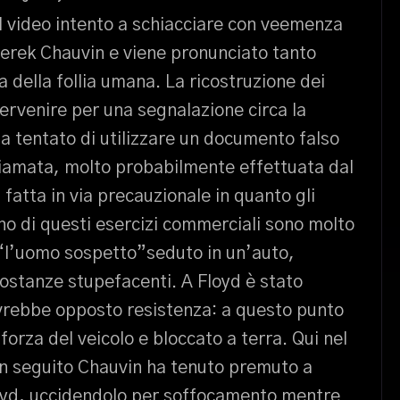
l video intento a schiacciare con veemenza
è Derek Chauvin e viene pronunciato tanto
 della follia umana. La ricostruzione dei
ntervenire per una segnalazione circa la
 tentato di utilizzare un documento falso
hiamata, molto probabilmente effettuata dal
 fatta in via precauzionale in quanto gli
erno di questi esercizi commerciali sono molto
 “l’uomo sospetto”seduto in un’auto,
ostanze stupefacenti. A Floyd è stato
 avrebbe opposto resistenza: a questo punto
forza del veicolo e bloccato a terra. Qui nel
in seguito Chauvin ha tenuto premuto a
 Floyd, uccidendolo per soffocamento mentre