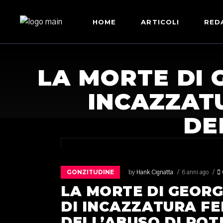
HOME
ARTICOLI
RED
LA MORTE DI 
INCAZZAT
DE
GONZITUDINE
by
Hank Cignatta
6 anni ago
LA MORTE DI GEORG
DI INCAZZATURA FE
DELL’ABUSO DI POT