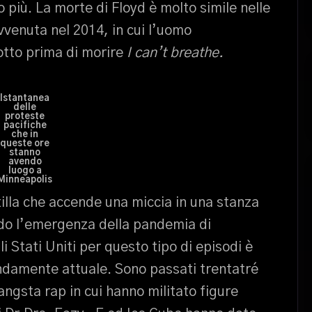
o più. La morte di Floyd è molto simile nelle
vvenuta nel 2014, in cui l’uomo
otto prima di morire
I can’t breathe.
Istantanea
delle
proteste
pacifiche
che in
queste ore
stanno
avendo
luogo a
Minneapolis
illa che accende una miccia in una stanza
ndo l’emergenza della pandemia di
i Stati Uniti per questo tipo di episodi è
damente attuale. Sono passati trentatré
ngsta rap in cui hanno militato figure