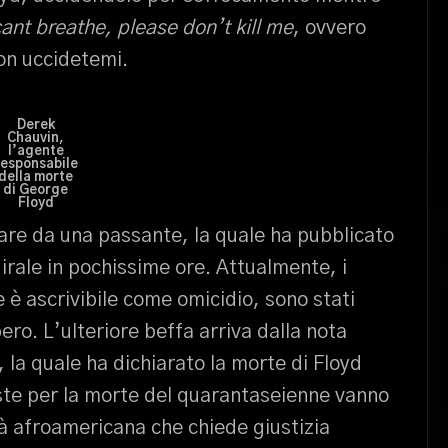
cant breathe, please don’t kill me
, ovvero
non uccidetemi.
Derek
Chauvin,
l’agente
responsabile
della morte
di George
Floyd
ulare da una passante, la quale ha pubblicato
 irale in pochissime ore. Attualmente, i
e è ascrivibile come omicidio, sono stati
ero. L’ulteriore beffa arriva dalla nota
s, la quale ha dichiarato la morte di Floyd
te per la morte del quarantaseienne vanno
tà afroamericana che chiede giustizia