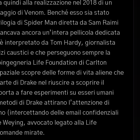
quindi alla realizzazione nel 2018 di un
naggio di Venom. Benché esso sia stato
rilogia di Spider Man diretta da Sam Raimi
ncava ancora un’intera pellicola dedicata
k è interpretato da Tom Hardy, giornalista
vizi caustici e che perseguono sempre la
ioingegneria Life Foundation di Carlton
aziale scopre delle forme di vita aliene che
rte di Drake nel riuscire a scoprire il
 porta a fare esperimenti su esseri umani
metodi di Drake attirano l’attenzione di
imo (intercettando delle email confidenziali
e Weying, avvocato legato alla Life
 domande mirate.