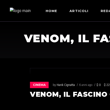
HOME
ARTICOLI
RED
VENOM, IL F
CINEMA
by
Hank Cignatta
6 anni ago
0
22
VENOM, IL FASCINO