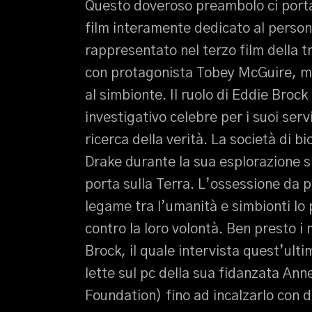
Questo doveroso preambolo ci porta 
film interamente dedicato al perso
rappresentato nel terzo film della t
con protagonista Tobey McGuire, ma
al simbionte. Il ruolo di Eddie Broc
investigativo celebre per i suoi ser
ricerca della verità. La società di b
Drake durante la sua esplorazione sp
porta sulla Terra. L’ossessione da pa
legame tra l’umanità e simbionti lo
contro la loro volontà. Ben presto i 
Brock, il quale intervista quest’ult
lette sul pc della sua fidanzata Ann
Foundation) fino ad incalzarlo con