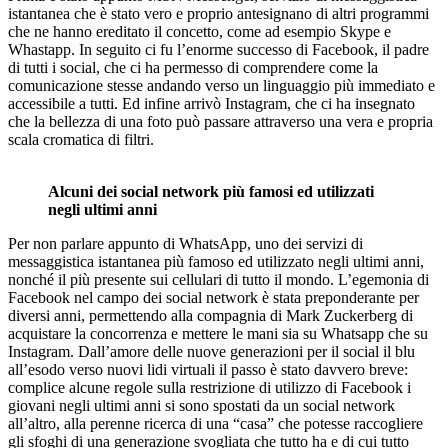
istantanea che è stato vero e proprio antesignano di altri programmi
che ne hanno ereditato il concetto, come ad esempio Skype e
Whastapp. In seguito ci fu l’enorme successo di Facebook, il padre
di tutti i social, che ci ha permesso di comprendere come la
comunicazione stesse andando verso un linguaggio più immediato e
accessibile a tutti. Ed infine arrivò Instagram, che ci ha insegnato
che la bellezza di una foto può passare attraverso una vera e propria
scala cromatica di filtri.
Alcuni dei social network più famosi ed utilizzati
negli ultimi anni
Per non parlare appunto di WhatsApp, uno dei servizi di
messaggistica istantanea più famoso ed utilizzato negli ultimi anni,
nonché il più presente sui cellulari di tutto il mondo. L’egemonia di
Facebook nel campo dei social network è stata preponderante per
diversi anni, permettendo alla compagnia di Mark Zuckerberg di
acquistare la concorrenza e mettere le mani sia su Whatsapp che su
Instagram. Dall’amore delle nuove generazioni per il social il blu
all’esodo verso nuovi lidi virtuali il passo è stato davvero breve:
complice alcune regole sulla restrizione di utilizzo di Facebook i
giovani negli ultimi anni si sono spostati da un social network
all’altro, alla perenne ricerca di una “casa” che potesse raccogliere
gli sfoghi di una generazione svogliata che tutto ha e di cui tutto