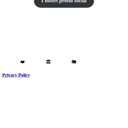
I nostri profili social
Fatto con
❤️
da
Torino
🏛️
a
Catania
🐘
Privacy Policy
Testata giornalistica registrata presso il Tribunale di Torino RG
N. 3913/2018
Direttore responsabile:
Hank Cignatta
Direttore editoriale:
Alan Comoretto
Bad Literature Inc ® 2018- 2026 Tutti i diritti riservati.