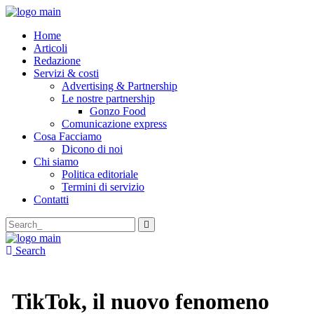
Home
Articoli
Redazione
Servizi & costi
Advertising & Partnership
Le nostre partnership
Gonzo Food
Comunicazione express
Cosa Facciamo
Dicono di noi
Chi siamo
Politica editoriale
Termini di servizio
Contatti
Search
for:
Search
TikTok, il nuovo fenomeno