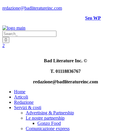
Per rettifiche, crediti foto o video scrivere a
:
redazione@badliteratureinc.com
Sito curato con competenza e passione da
Seo WP
Bad Literature Inc.
©
T. 01118836767
redazione@badliteratureinc.com
Home
Articoli
Redazione
Servizi & costi
Advertising & Partnership
Le nostre partnership
Gonzo Food
Comunicazione express