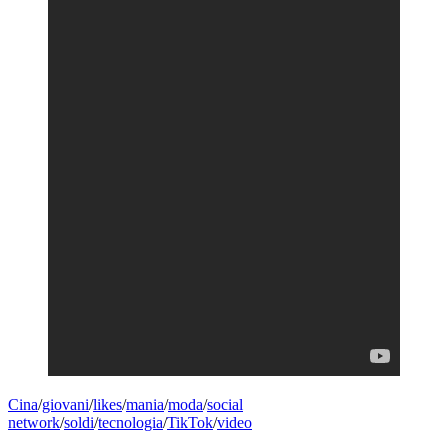
Cina
/
giovani
/
likes
/
mania
/
moda
/
social
network
/
soldi
/
tecnologia
/
TikTok
/
video