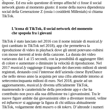
dispone. Ed era solo questione di tempo affinché ci fosse il social
network giusto al momento giusto: il nome della nuova dipendenza
social della Generazione Z (ossia i cosiddetti Millenials) si chiama
TikTok.
L’icona di TikTok, il social network del momento
che spopola fra i giovani
TikTok è stato lanciato nel 2016 con il nome iniziale di
musical.ly
(poi cambiato in TikTok nel 2018), app che permetteva la
riproduzione di video in playback dove gli utenti potevano esibirsi
con mosse inerenti al testo della canzone. La durata dei video
variavano dai 1 ai 15 secondi, con la possibilità di aggiungere filtri
di colore e aumentare o diminuire la velocità di riproduzione. Nel
2017
musical.ly
raggiunge il traguardo dei duecento milioni di utenti
registrati, destando così l’interesse dell’azienda cinese ByteDance
che nello stesso anno la acquista per una cifra attestabile intorno ai
settecentocinquanta milioni di euro. Nel 2018, grazie ad un
aggiornamento,
musical.ly
diventa ufficialmente TikTok,
mantenendo le caratteristiche della precedente app e che ha
contribuito non poco alla sua diffusione tra i giovanissimi. Tra le
nuove figure ambite dai giovanissimi oltre a diventare tronisti, veline
ed
influencer
si aggiunge la figura di chi utilizza abitualmente
TikTok, volgarmente detti
musers
o
tik tokers.
D’altronde i numeri