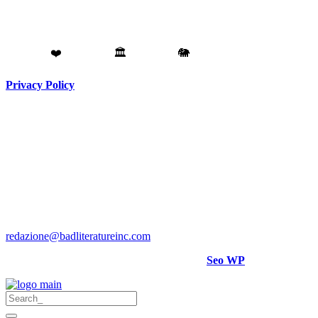
Fatto con
❤️
da
Torino
🏛️
a
Catania
🐘
Privacy Policy
Testata giornalistica registrata presso il Tribunale di Torino RG
N. 3913/2018
Direttore responsabile:
Hank Cignatta
Direttore editoriale:
Alan Comoretto
Bad Literature Inc ® 2018- 2026 Tutti i diritti riservati.
Per rettifiche, crediti foto o video scrivere a
:
redazione@badliteratureinc.com
Sito curato con competenza e passione da
Seo WP