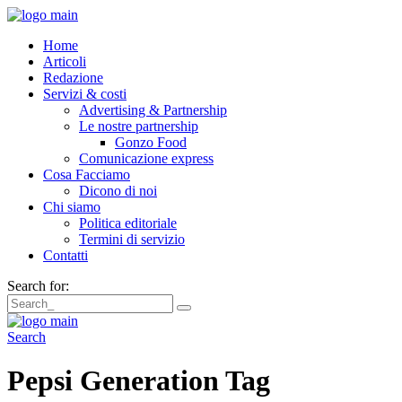
Home
Articoli
Redazione
Servizi & costi
Advertising & Partnership
Le nostre partnership
Gonzo Food
Comunicazione express
Cosa Facciamo
Dicono di noi
Chi siamo
Politica editoriale
Termini di servizio
Contatti
Search for:
Search
Pepsi Generation Tag