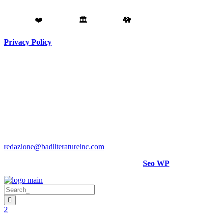
Fatto con
❤️
da
Torino
🏛️
a
Catania
🐘
Privacy Policy
Testata giornalistica registrata presso il Tribunale di Torino RG
N. 3913/2018
Direttore responsabile:
Hank Cignatta
Direttore editoriale:
Alan Comoretto
Bad Literature Inc ® 2018- 2026 Tutti i diritti riservati.
Per rettifiche, crediti foto o video scrivere a
:
redazione@badliteratureinc.com
Sito curato con competenza e passione da
Seo WP