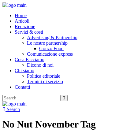
Home
Articoli
Redazione
Servizi & costi
Advertising & Partnership
Le nostre partnership
Gonzo Food
Comunicazione express
Cosa Facciamo
Dicono di noi
Chi siamo
Politica editoriale
Termini di servizio
Contatti
Search
for:
Search
No Nut November Tag