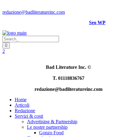
Per rettifiche, crediti foto o video scrivere a
:
redazione@badliteratureinc.com
Sito curato con competenza e passione da
Seo WP
Bad Literature Inc.
©
T. 01118836767
redazione@badliteratureinc.com
Home
Articoli
Redazione
Servizi & costi
Advertising & Partnership
Le nostre partnership
Gonzo Food