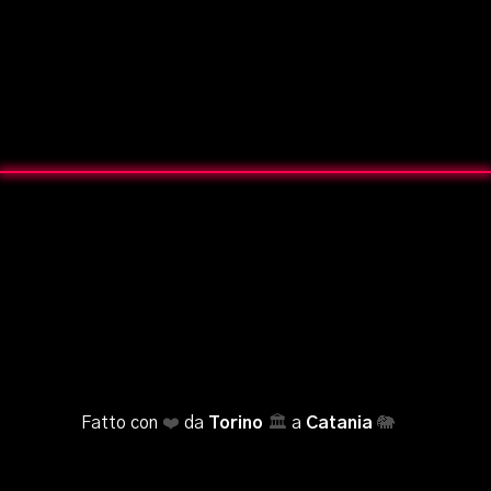
Fatto con
❤️
da
Torino
🏛️
a
Catania
🐘